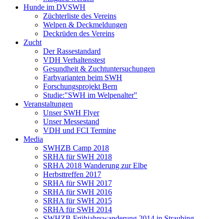
Hunde im DVSWH
Züchterliste des Vereins
Welpen & Deckmeldungen
Deckrüden des Vereins
Zucht
Der Rassestandard
VDH Verhaltenstest
Gesundheit & Zuchtuntersuchungen
Farbvarianten beim SWH
Forschungsprojekt Bern
Studie:"SWH im Welpenalter"
Veranstaltungen
Unser SWH Flyer
Unser Messestand
VDH und FCI Termine
Media
SWHZB Camp 2018
SRHA für SWH 2018
SRHA 2018 Wanderung zur Elbe
Herbsttreffen 2017
SRHA für SWH 2017
SRHA für SWH 2016
SRHA für SWH 2015
SRHA für SWH 2014
SWHZB Frühjahrswanderung 2014 in Straubing