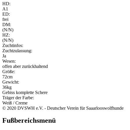
HD:
A1
ED:
frei
DM:
(N/N)
HZ:
(N/N)
Zuchtinfos:
Zuchtzulassung:
Ja
Wesen:
offen aber zurückhaltend
Größe:
72cm
Gewicht:
36kg
Gebiss komplette Schere
Träger der Farbe:
Weiß / Creme
© 2020 DVSWH e.V. - Deutscher Verein für Saaarlooswolfhunde
Fußbereichsmenü